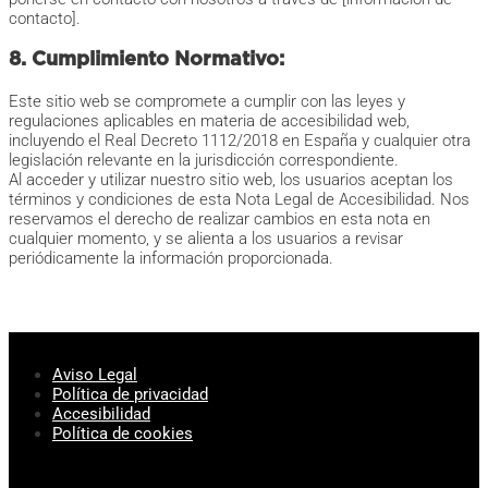
contacto].
8. Cumplimiento Normativo:
Este sitio web se compromete a cumplir con las leyes y
regulaciones aplicables en materia de accesibilidad web,
incluyendo el Real Decreto 1112/2018 en España y cualquier otra
legislación relevante en la jurisdicción correspondiente.
Al acceder y utilizar nuestro sitio web, los usuarios aceptan los
términos y condiciones de esta Nota Legal de Accesibilidad. Nos
reservamos el derecho de realizar cambios en esta nota en
cualquier momento, y se alienta a los usuarios a revisar
periódicamente la información proporcionada.
Aviso Legal
Política de privacidad
Accesibilidad
Política de cookies