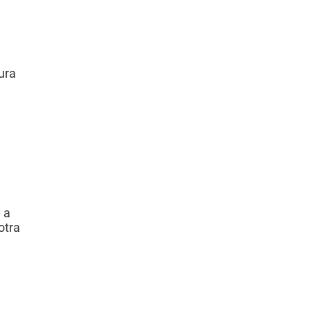
ura
 a
otra