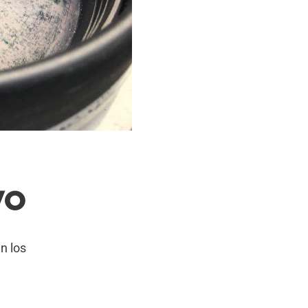
VO
n los