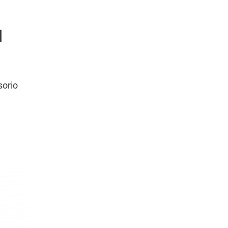
N
sorio