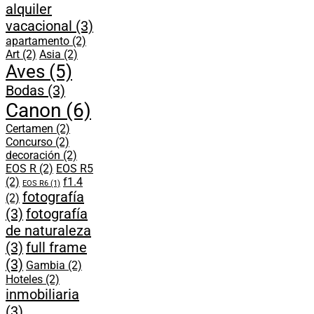
alquiler
vacacional
(3)
apartamento
(2)
Art
(2)
Asia
(2)
Aves
(5)
Bodas
(3)
Canon
(6)
Certamen
(2)
Concurso
(2)
decoración
(2)
EOS R
(2)
EOS R5
(2)
f1.4
EOS R6
(1)
fotografía
(2)
(3)
fotografía
de naturaleza
(3)
full frame
(3)
Gambia
(2)
Hoteles
(2)
inmobiliaria
(3)