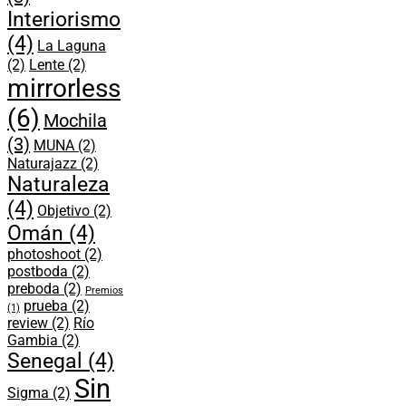
Interiorismo
(4)
La Laguna
(2)
Lente
(2)
mirrorless
(6)
Mochila
(3)
MUNA
(2)
Naturajazz
(2)
Naturaleza
(4)
Objetivo
(2)
Omán
(4)
photoshoot
(2)
postboda
(2)
preboda
(2)
Premios
prueba
(2)
(1)
review
(2)
Río
Gambia
(2)
Senegal
(4)
Sin
Sigma
(2)