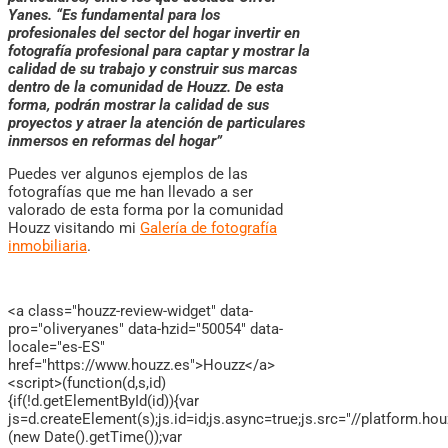
Yanes. “Es fundamental para los
profesionales del sector del hogar invertir en
fotografía profesional para captar y mostrar la
calidad de su trabajo y construir sus marcas
dentro de la comunidad de Houzz. De esta
forma, podrán mostrar la calidad de sus
proyectos y atraer la atención de particulares
inmersos en reformas del hogar”
Puedes ver algunos ejemplos de las
fotografías que me han llevado a ser
valorado de esta forma por la comunidad
Houzz visitando mi
Galería de fotografía
inmobiliaria
.
<a class="houzz-review-widget" data-
pro="oliveryanes" data-hzid="50054" data-
locale="es-ES"
href="https://www.houzz.es">Houzz</a>
<script>(function(d,s,id)
{if(!d.getElementById(id)){var
js=d.createElement(s);js.id=id;js.async=true;js.src="//platform.ho
(new Date().getTime());var