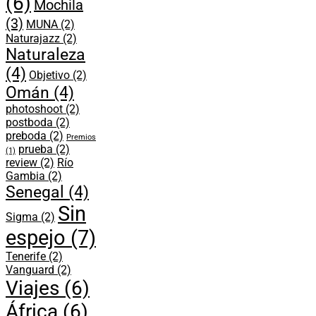
(6)
Mochila
(3)
MUNA
(2)
Naturajazz
(2)
Naturaleza
(4)
Objetivo
(2)
Omán
(4)
photoshoot
(2)
postboda
(2)
preboda
(2)
Premios
prueba
(2)
(1)
review
(2)
Río
Gambia
(2)
Senegal
(4)
Sin
Sigma
(2)
espejo
(7)
Tenerife
(2)
Vanguard
(2)
Viajes
(6)
África
(6)