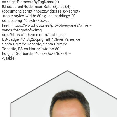
ss=d.getElementsByTagName(s)
[0];ss.parentNode.insertBefore(js,ss);}})
(document,"script","houzzwidget-js");</script>
<table style="width: 80px;" cellpadding="0"
cellspacing="0"><tr><td><a
href="https://www.houzz.es/pro/oliveryanes/oliver-
yanes-fotografo"><img
src="https://st.hzcdn.com/static_es-
ES/badge_47_8@2x.png" alt="Oliver Yanes de
Santa Cruz de Tenerife, Santa Cruz de
Tenerife, ES en Houzz" width="80"
height="80" border="0" /></a></td></tr>
</table>