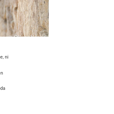
e, ni
en
oda