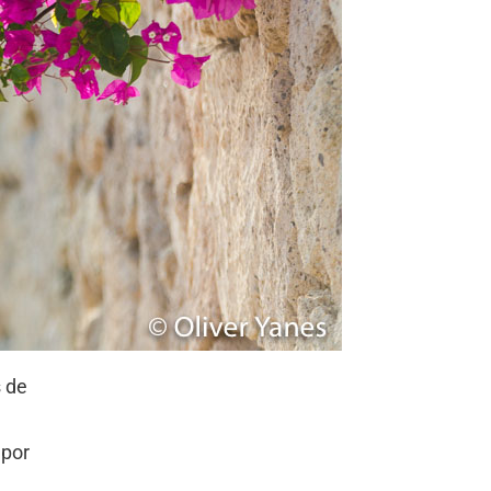
s de
 por