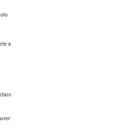
solo
ete a
claro
avier